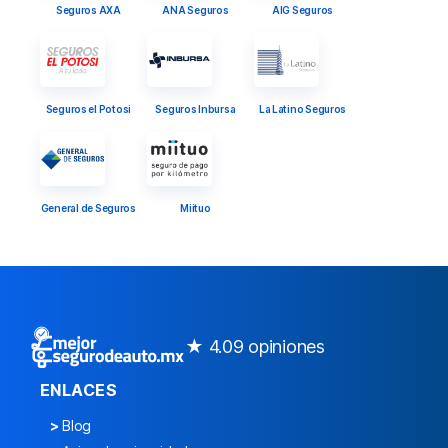
Seguros AXA
ANA Seguros
AIG Seguros
Seguros el Potosi
Seguros Inbursa
La Latino Seguros
General de Seguros
Miituo
★ 4.0
9 opiniones
ENLACES
>
Blog