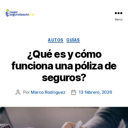
Mejor
Menú
Seguro
de
Auto
Categorías
AUTOS
GUÍAS
¿Qué es y cómo
funciona una póliza de
seguros?
Por
Marco Rodriguez
13 febrero, 2026
Autor
Fecha
de
de
la
la
publicación
publicación