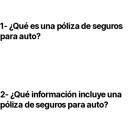
1- ¿Qué es una póliza de seguros
para auto?
a póliza de seguros para auto es el contrato entre el asegurado 
a aseguradora que establece las coberturas, derechos y
bligaciones, así como las condiciones bajo las cuales se proteg
l vehículo.
2- ¿Qué información incluye una
póliza de seguros para auto?
na póliza de seguros para auto incluye datos del asegurado,