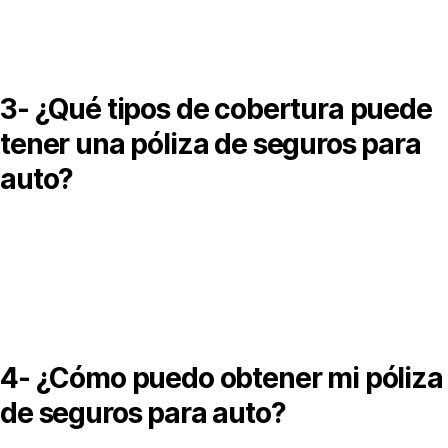
aracterísticas del vehículo, tipo de cobertura contratada, suma
segurada, deducibles, vigencia y exclusiones.
3- ¿Qué tipos de cobertura puede
tener una póliza de seguros para
auto?
na póliza de seguros para auto puede ofrecer cobertura de
esponsabilidad civil, limitada o amplia, incluyendo daños
ateriales, robo total y gastos médicos a ocupantes.
4- ¿Cómo puedo obtener mi póliza
de seguros para auto?