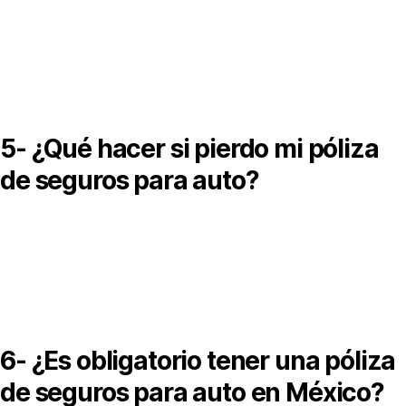
uedes obtener tu póliza de seguros para auto al contratar con
na aseguradora o agente autorizado, ya sea de forma presencia
 en línea, y recibirla en formato físico o digital.
5- ¿Qué hacer si pierdo mi póliza
de seguros para auto?
i pierdes tu póliza de seguros para auto, puedes solicitar una
opia digital o reimpresión directamente con tu aseguradora, ya
ue normalmente queda registrada en su sistema.
6- ¿Es obligatorio tener una póliza
de seguros para auto en México?