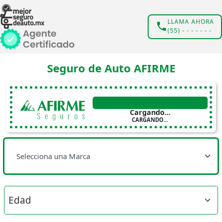
LLAMA AHORA
(55) - - - - - - -
Seguro de Auto AFIRME
Cargando...
CARGANDO...
Selecciona una Marca