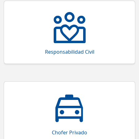
Cobertura que protege al conductor si causas lesiones
a terceras personas durante un accidente
Responsabilidad Civil
Cobertura que protege al vehículo y conductor de
Uber, Didi, Cabify y Beat
Chofer Privado