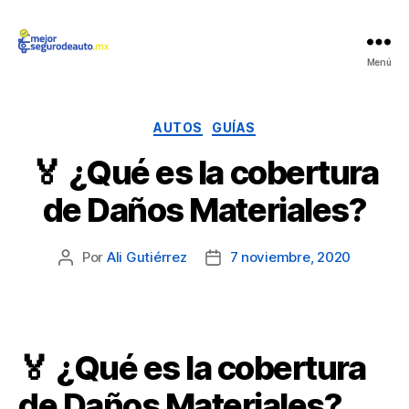
Mejor
Menú
Seguro
de
Auto
Categorías
AUTOS
GUÍAS
🏅 ¿Qué es la cobertura
de Daños Materiales?
Por
Ali Gutiérrez
7 noviembre, 2020
Autor
Fecha
de
de
la
la
publicación
publicación
🏅 ¿Qué es la cobertura
de Daños Materiales?