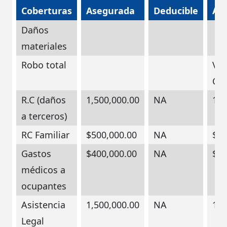
Coberturas
Asegurada
Deducible
As
Daños
materiales
Robo total
Val
Com
R.C (daños
1,500,000.00
NA
1,5
a terceros)
RC Familiar
$500,000.00
NA
$50
Gastos
$400,000.00
NA
$40
médicos a
ocupantes
Asistencia
1,500,000.00
NA
1,5
Legal