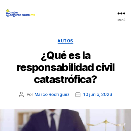
Mejor
Menú
Seguro
de
Auto
Categorías
AUTOS
¿Qué es la
responsabilidad civil
catastrófica?
Por
Marco Rodriguez
10 junio, 2026
Autor
Fecha
de
de
la
la
publicación
publicación