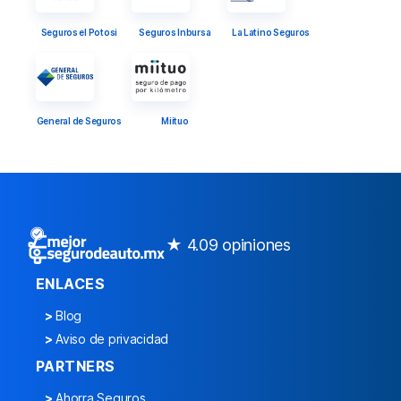
Seguros el Potosi
Seguros Inbursa
La Latino Seguros
General de Seguros
Miituo
★ 4.0
9 opiniones
ENLACES
>
Blog
>
Aviso de privacidad
PARTNERS
>
Ahorra Seguros