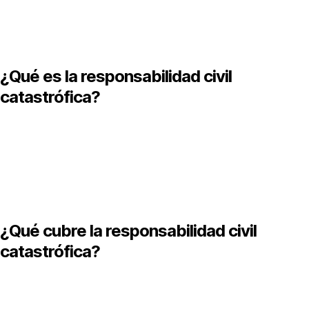
¿Qué es la responsabilidad civil
catastrófica?
a responsabilidad civil catastrófica es una cobertura del seguro
e auto que ampara daños graves a terceros, como fallecimiento
 lesiones severas, cuando los montos exceden los límites de la
esponsabilidad civil básica.
¿Qué cubre la responsabilidad civil
catastrófica?
ubre indemnizaciones por muerte, invalidez permanente o