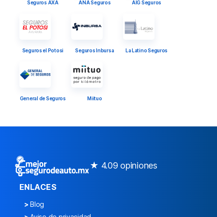
Seguros AXA
ANA Seguros
AIG Seguros
Seguros el Potosi
Seguros Inbursa
La Latino Seguros
General de Seguros
Miituo
★ 4.0
9 opiniones
ENLACES
>
Blog
>
Aviso de privacidad