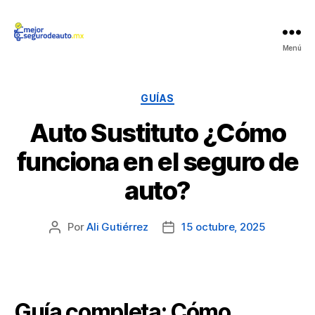
Mejor
Menú
Seguro
de
Auto
Categorías
GUÍAS
Auto Sustituto ¿Cómo
funciona en el seguro de
auto?
Por
Ali Gutiérrez
15 octubre, 2025
Autor
Fecha
de
de
la
la
publicación
publicación
Guía completa: Cómo