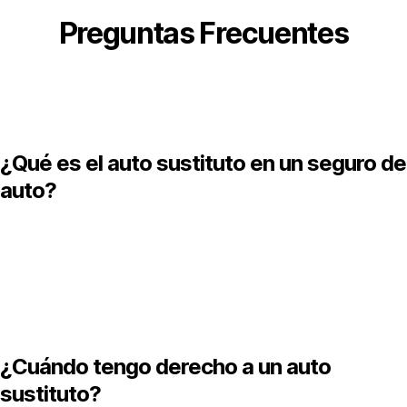
Preguntas Frecuentes
¿Qué es el auto sustituto en un seguro de
auto?
l auto sustituto es un vehículo que la compañía de seguros
frece al asegurado por un tiempo limitado cuando su automóvi
stá en reparación debido a un siniestro que está bajo cobertura
e la póliza.
¿Cuándo tengo derecho a un auto
sustituto?