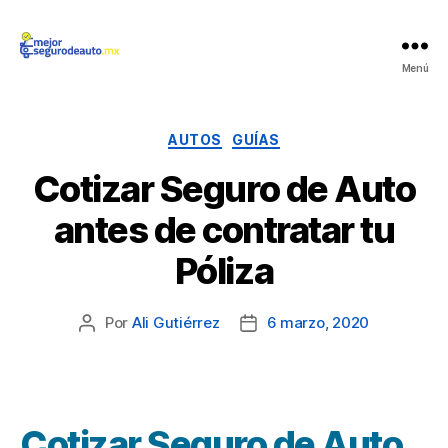
Mejor
Menú
Seguro
de
Auto
Categorías
AUTOS
GUÍAS
Cotizar Seguro de Auto
antes de contratar tu
Póliza
Por
Ali Gutiérrez
6 marzo, 2020
Autor
Fecha
de
de
la
la
publicación
publicación
Cotizar Seguro de Auto