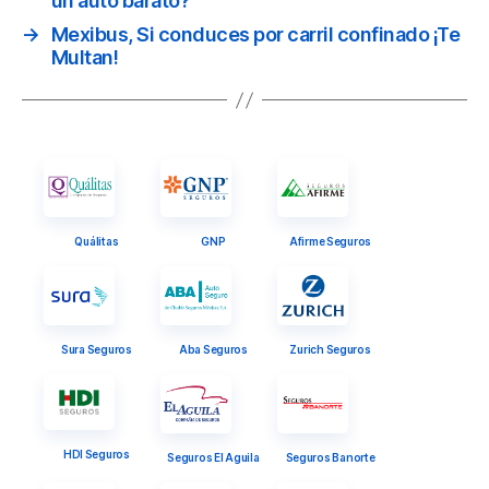
un auto barato?
→
Mexibus, Si conduces por carril confinado ¡Te
Multan!
Quálitas
GNP
Afirme Seguros
Sura Seguros
Aba Seguros
Zurich Seguros
HDI Seguros
Seguros El Aguila
Seguros Banorte