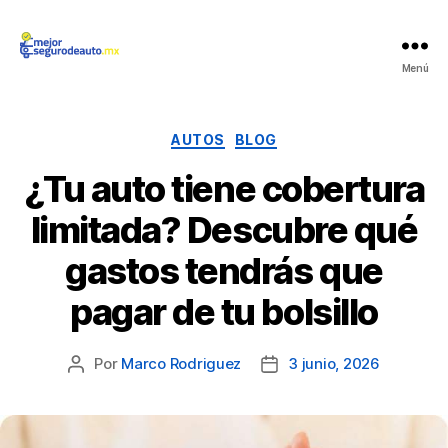
Mejor
Menú
Seguro
de
Auto
Categorías
AUTOS
BLOG
¿Tu auto tiene cobertura
limitada? Descubre qué
gastos tendrás que
pagar de tu bolsillo
Por
Marco Rodriguez
3 junio, 2026
Autor
Fecha
de
de
la
la
publicación
publicación