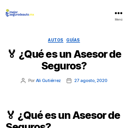
Mejor
Menú
Seguro
de
Auto
Categorías
AUTOS
GUÍAS
🏅 ¿Qué es un Asesor de
Seguros?
Por
Ali Gutiérrez
27 agosto, 2020
Autor
Fecha
de
de
la
la
publicación
publicación
🏅 ¿Qué es un Asesor de
Seguros?