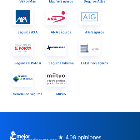
Ve Por Mas
Mapfre Seguros
Seguros Atlas
Seguros AXA
ANA Seguros
AIG Seguros
Seguros el Potosi
Seguros Inbursa
La Latino Seguros
General de Seguros
Miituo
★ 4.0
9 opiniones