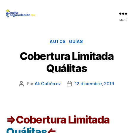
Mejor
Menú
Seguro
de
Auto
Categorías
AUTOS
GUÍAS
Cobertura Limitada
Quálitas
Por
Ali Gutiérrez
12 diciembre, 2019
Autor
Fecha
de
de
la
la
publicación
publicación
⇒Cobertura Limitada
Quálitas
⇐