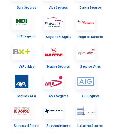
Sura Seguros
Aba Seguros
Zurich Seguros
HDI Seguros
Seguros El Aguila
Seguros Banorte
Ve Por Mas
Mapfre Seguros
Seguros Atlas
Seguros AXA
ANA Seguros
AIG Seguros
Seguros el Potosi
Seguros Inbursa
La Latino Seguros