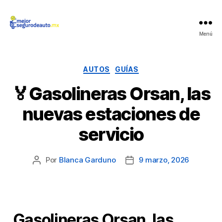
Mejor
Menú
Seguro
de
Auto
Categorías
AUTOS
GUÍAS
🏅Gasolineras Orsan, las
nuevas estaciones de
servicio
Por
Blanca Garduno
9 marzo, 2026
Autor
Fecha
de
de
la
la
publicación
publicación
Gasolineras Orsan, las