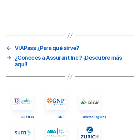
Sí, la app está disponible para Android e iOS?.
←
VIAPass ¿Para qué sirve?
→
¿Conoces a Assurant Inc.? ¡Descubre más
aquí!
Quálitas
GNP
Afirme Seguros