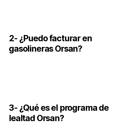
Orsan ofrece combustible de alta calidad, en sus
estaciones podrás encontrar gasolina extra, supreme + y
diesel.
2- ¿Puedo facturar en
gasolineras Orsan?
Sí, puedes hacerlo a través de su portal de facturación
electrónica.
3- ¿Qué es el programa de
lealtad Orsan?