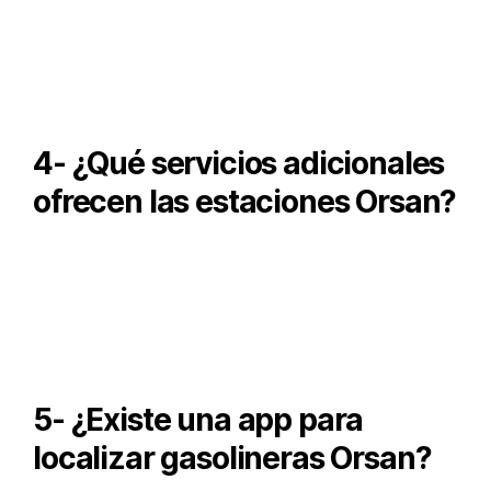
Es un programa de recompensas donde acumulas puntos
o recibes descuentos en la carga de combustible
4- ¿Qué servicios adicionales
ofrecen las estaciones Orsan?
Diversas estaciones cuentan con tiendas de
conveniencia, inflado de llantas, sanitarios y lavado de
autos.
5- ¿Existe una app para
localizar gasolineras Orsan?