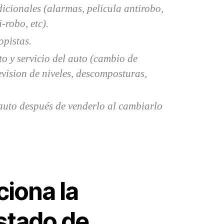
icionales (alarmas, pelicula antirobo,
-robo, etc).
opistas.
o y servicio del auto (cambio de
revision de niveles, descomposturas,
auto después de venderlo al cambiarlo
iona la
stado de