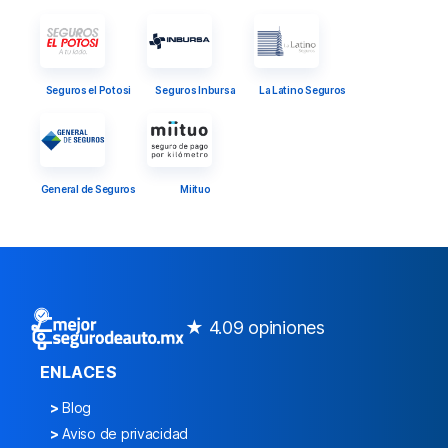
Seguros el Potosi
Seguros Inbursa
La Latino Seguros
General de Seguros
Miituo
★ 4.0
9 opiniones
ENLACES
>
Blog
>
Aviso de privacidad