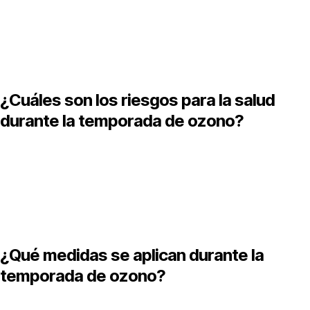
l ozono se incrementa principalmente por las emisiones de
ehículos, industrias y condiciones climáticas como altas
emperaturas y baja ventilación, que favorecen su concentración
¿Cuáles son los riesgos para la salud
durante la temporada de ozono?
a exposición a niveles elevados de ozono puede causar
roblemas respiratorios, irritación de ojos, garganta y nariz,
umento de enfermedades respiratorias crónicas y mayor
ulnerabilidad en niños y adultos mayores.
¿Qué medidas se aplican durante la
temporada de ozono?