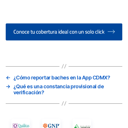
ndirectamente, ya que la alta contaminación puede contribuir a
esgaste prematuro de motores y sistemas de ventilación de los
ehículos, aunque las pólizas no cubren daños por contaminaci
mbiental.
←
¿Cómo reportar baches en la App CDMX?
→
¿Qué es una constancia provisional de
verificación?