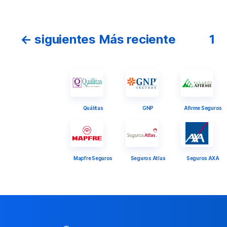
Navegación
←
siguientes
Más reciente
1
de
entradas
Quálitas
GNP
Afirme Seguros
Mapfre Seguros
Seguros Atlas
Seguros AXA