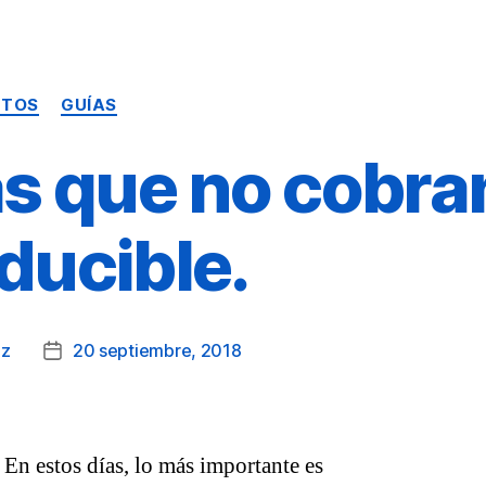
Categorías
UTOS
GUÍAS
s que no cobra
ducible.
ez
20 septiembre, 2018
Fecha
de
la
publicación
En estos días, lo más importante es