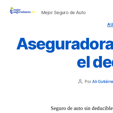
Mejor Seguro de Auto
Mejor
Seguro
A
de
Auto
Aseguradora
el de
Por
Ali Gutiérr
Autor
de
la
publicación
Seguro de auto sin deducible 