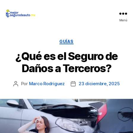
Mejor
Menú
Seguro
de
Auto
Categorías
GUÍAS
¿Qué es el Seguro de
Daños a Terceros?
Por
Marco Rodriguez
23 diciembre, 2025
Autor
Fecha
de
de
la
la
publicación
publicación