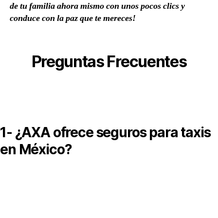
de tu familia ahora mismo con unos pocos clics y
conduce con la paz que te mereces!
Preguntas Frecuentes
1- ¿AXA ofrece seguros para taxis
en México?
í, AXA cuenta con seguros especializados para taxis y
ransporte público, diseñados para cubrir los riesgos asociados a
so intensivo del vehículo.