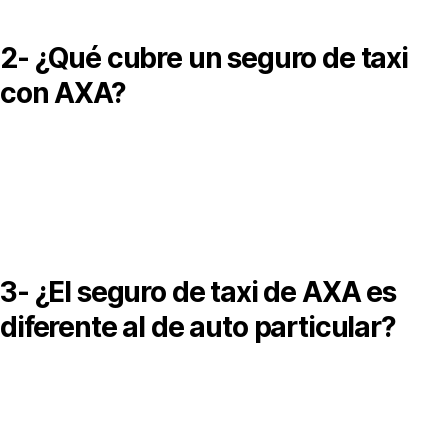
2- ¿Qué cubre un seguro de taxi
con AXA?
ncluye coberturas como responsabilidad civil, daños materiales
obo total, gastos médicos a ocupantes y asistencia vial,
ependiendo del plan contratado.
3- ¿El seguro de taxi de AXA es
diferente al de auto particular?
í, el seguro para taxis tiene condiciones y coberturas específic
ebido al mayor riesgo por el uso comercial del vehículo.