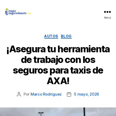
Mejor
Menú
Seguro
de
Auto
Categorías
AUTOS
BLOG
¡Asegura tu herramienta
de trabajo con los
seguros para taxis de
AXA!
Por
Marco Rodriguez
5 mayo, 2026
Autor
Fecha
de
de
la
la
publicación
publicación