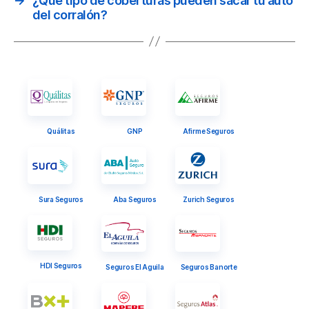
→
¿Qué tipo de coberturas pueden sacar tu auto
del corralón?
Quálitas
GNP
Afirme Seguros
Sura Seguros
Aba Seguros
Zurich Seguros
HDI Seguros
Seguros El Aguila
Seguros Banorte