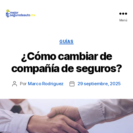
Mejor
Menú
Seguro
de
Auto
Categorías
GUÍAS
¿Cómo cambiar de
compañía de seguros?
Por
Marco Rodriguez
29 septiembre, 2025
Autor
Fecha
de
de
la
la
publicación
publicación