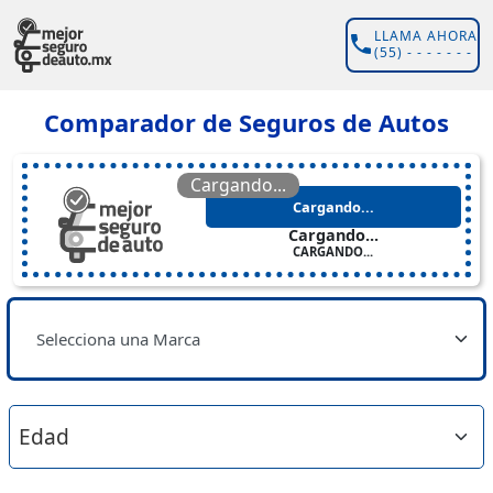
LLAMA AHORA
(55) - - - - - - -
Comparador de Seguros de Autos
Cargando...
Cargando...
Cargando...
CARGANDO...
Selecciona una Marca