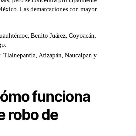
 país, pero se concentra principalmente
México. Las demarcaciones con mayor
auhtémoc, Benito Juárez, Coyoacán,
go.
 Tlalnepantla, Atizapán, Naucalpan y
cómo funciona
e robo de