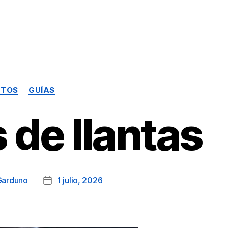
Categorías
UTOS
GUÍAS
 de llantas
Garduno
1 julio, 2026
Fecha
de
la
publicación