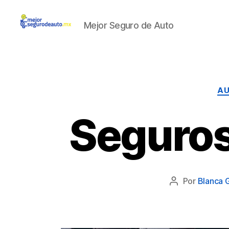
Mejor Seguro de Auto
Mejor
Seguro
de
Auto
A
Seguros
Por
Blanca 
Autor
de
la
publicación