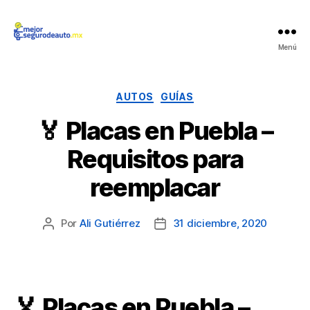
Mejor
Menú
Seguro
de
Auto
Categorías
AUTOS
GUÍAS
🏅 Placas en Puebla –
Requisitos para
reemplacar
Por
Ali Gutiérrez
31 diciembre, 2020
Autor
Fecha
de
de
la
la
publicación
publicación
🏅 Placas en Puebla –