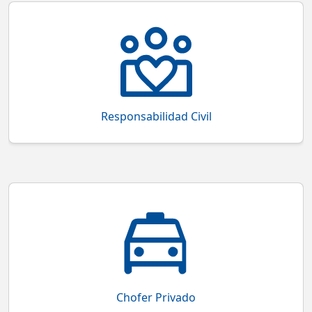
Cobertura que protege al conductor si causas lesiones
a terceras personas durante un accidente
Responsabilidad Civil
Cobertura que protege al vehículo y conductor de
Uber, Didi, Cabify y Beat
Chofer Privado